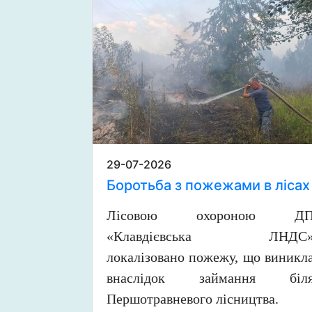
29-07-2026
Боротьба з пожежами в лісах
Лісовою охороною Д
«Клавдієвська ЛНДС
локалізовано пожежу, що виникл
внаслідок займання біл
Першотравневого лісництва.