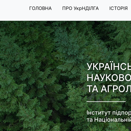
ГОЛОВНА
ПРО УкрНДІЛГА
ІСТОРІЯ
УКРАЇНС
НАУКОВО
ТА АГРОЛ
Інститут підпо
та Національні