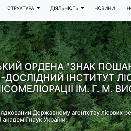
СТРУКТУРА
ДІЯЛЬНІСТЬ
НОВИНИ
І
ЬКИЙ ОРДЕНА "ЗНАК ПОША
-ДОСЛІДНИЙ ІНСТИТУТ Л
ІСОМЕЛІОРАЦІЇ ІМ. Г. М. 
рядкований Державному агентству лісових ре
й академії наук України