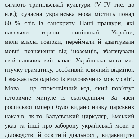
сягають трипільської культури (V–IV тис. до
н.е.); сучасна
українська мова містить понад
60 % слів із санскриту. Наші пращури, які
населяли терени нинішньої України,
мали
власні говірки, переймали й адаптували
мовні позначення від іноземців, збагачували
свій словниковий запас. Українська
мова має
гнучку граматику, особливий кличний відмінок
і вважається однією із милозвучних мов у світі.
Мова
–
це споконвічний код, який пов’язує
історичне минуле із сьогоденням. За часи
російської імперії було видано низку царських
наказів, як-то Валуєвський циркуляр, Емський
указ та інші про заборону української мови в
діловодстві й освітній діяльності, видавництві