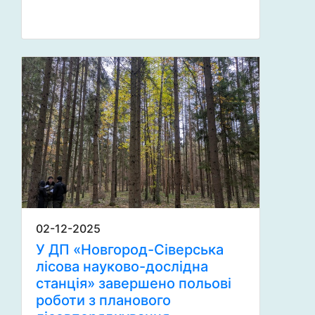
02-12-2025
У ДП «Новгород-Сіверська
лісова науково-дослідна
станція» завершено польові
роботи з планового