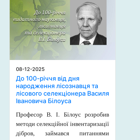
08-12-2025
До 100-річчя від дня
народження лісознавця та
лісового селекціонера Василя
Івановича Білоуса
Професор В. І. Білоус розробив
методи селекційної інвентаризації
дібров, займався питаннями