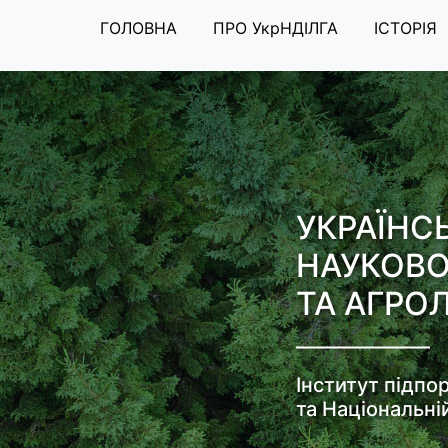
ГОЛОВНА
ПРО УкрНДІЛГА
ІСТОРІЯ
УКРАЇНС
НАУКОВО
ТА АГРОЛ
Інститут підпо
та Національні