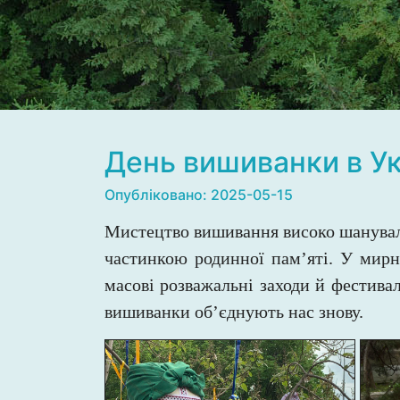
День вишиванки в Ук
Опубліковано: 2025-05-15
Мистецтво вишивання високо шанувало
частинкою родинної пам’яті. У мирн
масові розважальні заходи й фестивалі
вишиванки об’єднують нас знову.