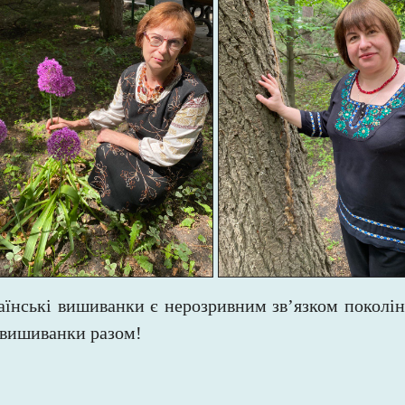
аїнські вишиванки є нерозривним зв’язком поколін
 вишиванки разом!