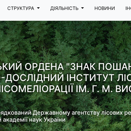
СТРУКТУРА
ДІЯЛЬНІСТЬ
НОВИНИ
І
ЬКИЙ ОРДЕНА "ЗНАК ПОША
-ДОСЛІДНИЙ ІНСТИТУТ Л
ІСОМЕЛІОРАЦІЇ ІМ. Г. М. 
рядкований Державному агентству лісових ре
й академії наук України