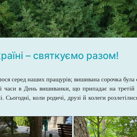
раїні – святкуємо разом!
ся серед наших пращурів; вишивана сорочка була о
і часи в День вишиванки, що припадає на третій 
. Сьогодні, коли родичі, друзі й колеги розлетілис