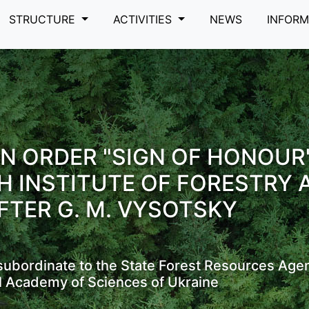
STRUCTURE
ACTIVITIES
NEWS
INFOR
N ORDER "SIGN OF HONOUR
H INSTITUTE OF FORESTRY 
FTER G. M. VYSOTSKY
s subordinate to the State Forest Resources Age
l Academy of Sciences of Ukraine