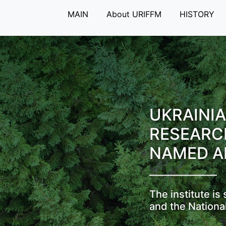
MAIN
About URIFFM
HISTORY
UKRAINIA
RESEARC
NAMED A
The institute i
and the Nationa