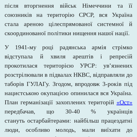
після вторгнення військ Німеччини та її
союзників на територію СРСР, вся Україна
стала ареною цілеспрямованої системної й
скоординованої політики нищення нашої нації.
У 1941-му році радянська армія стрімко
відступала й хвиля арештів і репресій
прокотилася територією УРСР: ув’язнених
розстрілювали в підвалах НКВС, відправляли до
таборів ГУЛАГу. Згодом, впродовж 3-років під
нацистською окупацією опинилася вся Україна.
План германізації захоплених територій
«Ост»
передбачав, що 30-40 % українців
стануть
остарбайтерами: найбільш працездатні
люди, особливо молодь, мали виїхати до