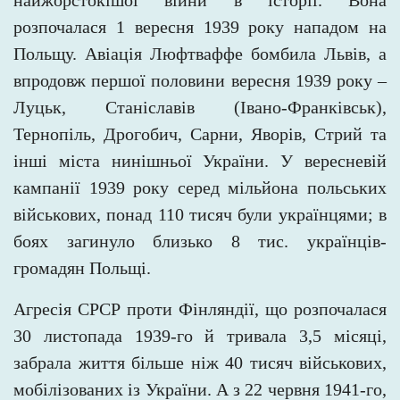
найжорстокішої війни в історії. Вона
розпочалася 1 вересня 1939 року нападом на
Польщу. Авіація Люфтваффе бомбила Львів, а
впродовж першої половини вересня 1939 року –
Луцьк, Станіславів (Івано-Франківськ),
Тернопіль, Дрогобич, Сарни, Яворів, Стрий та
інші міста нинішньої України. У вересневій
кампанії 1939 року серед мільйона польських
військових, понад
110
тисяч були українцями; в
боях загинуло близько 8 тис. українців-
громадян Польщі.
Агресія СРСР проти Фінляндії, що розпочалася
30 листопада 1939-го й тривала 3,5 місяці,
забрала життя більше ніж 40 тисяч військових,
мобілізованих із України. А з 22 червня 1941-го,