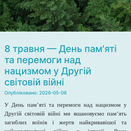
8 травня — День пам'яті
та перемоги над
нацизмом у Другій
світовій війні
Опубліковано: 2026-05-08
У День пам’яті та перемоги над нацизмом у
Другій світовій війні ми вшановуємо пам’ять
загиблих воїнів і жертв найкривавішої та