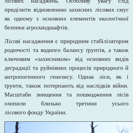
лісових насаджень. Особливу увагу слід
приділити відновленню захисних лісових
смуг
як одному з основних елементів екологічної
безпеки агроландшафтів.
Лісові насадження є природним стабілізатором
родючості та водного балансу ґрунтів, а також
ключовим «захисником» від
основних видів
деградації та руйнівних процесів природного й
антропогенного генезису. Однак ліси, як і
ґрунти, також
потерпають від наслідків війни.
Масштаби знищення та пошкодження лісів
охопили близько третини усього
лісового
фонду України.