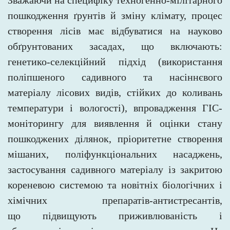
Зважаючи на специфіку техногенно-мілітарного
пошкодження ґрунтів й зміну клімату, процес
створення лісів має відбуватися на
науково
обґрунтованих засадах, що включають:
генетико-селекційний підхід (використання
поліпшеного садивного та
насіннєвого
матеріалу лісових видів, стійких до коливань
температури і вологості), впровадження ГІС-
моніторингу для
виявлення й
оцінки стану
пошкоджених ділянок, пріоритетне створення
мішаних, поліфункціональних насаджень,
застосування садивного матеріалу із закритою
кореневою системою та новітніх біологічних і
хімічних препаратів-антистресантів,
що
підвищують приживлюваність і