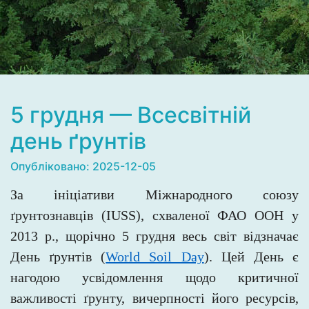
5 грудня — Всесвітній
день ґрунтів
Опубліковано: 2025-12-05
За ініціативи Міжнародного союзу
ґрунтознавців (IUSS), схваленої ФАО ООН у
2013 р., щорічно 5 грудня весь світ відзначає
День ґрунтів (
World Soil Day
). Цей День є
нагодою усвідомлення щодо критичної
важливості ґрунту, вичерпності його ресурсів,