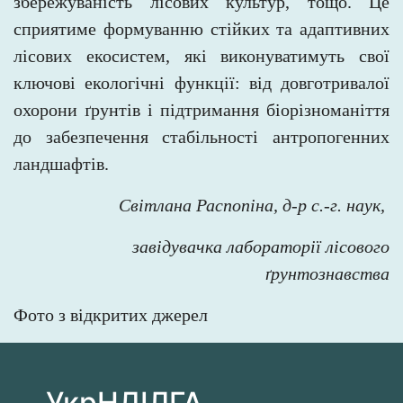
збережуваність лісових культур, тощо. Це
сприятиме формуванню стійких та
адаптивних
лісових екосистем, які виконуватимуть свої
ключові екологічні функції: від довготривалої
охорони ґрунтів і
підтримання біорізноманіття
до
забезпечення стабільності антропогенних
ландшафтів.
Світлана Распопіна, д-р с.-г. наук,
завідувачка лабораторії лісового
ґрунтознавства
Фото з відкритих джерел
УкрНДІЛГА