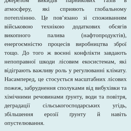
джерелом викидів парникових газів в
атмосферу, які сприяють глобальному
потеплінню. Це пов’язано зі споживанням
військовою технікою додаткових обсягів
викопного палива (нафтопродуктів),
енергоємністю процесів виробництва зброї
тощо. До того ж воєнні конфлікти завдають
непоправної шкоди лісовим екосистемам, які
відіграють важливу роль у регулюванні клімату.
Насамперед, це стосується масштабних лісових
пожеж, забруднення сполуками від вибухівки та
хімічними речовинами ґрунту, води та повітря,
деградації сільськогосподарських угідь,
збільшення ерозії ґрунту й навіть
опустелювання.