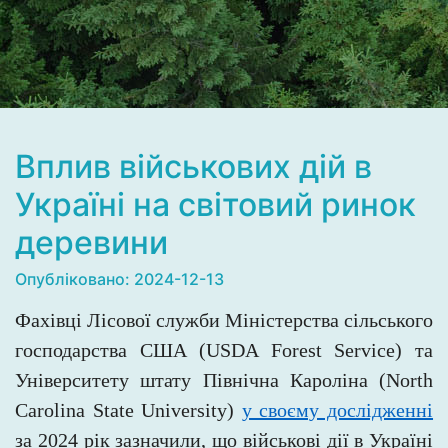
Вплив військових дій в
Україні на світовий ринок
деревини
Опубліковано: 2024-12-13
Фахівці Лісової служби Міністерства сільського
господарства США (USDA Forest Service) та
Університету штату Північна Кароліна (North
Carolina State University)
у своєму дослідженні
за 2024 рік зазначили, що військові дії в Україні