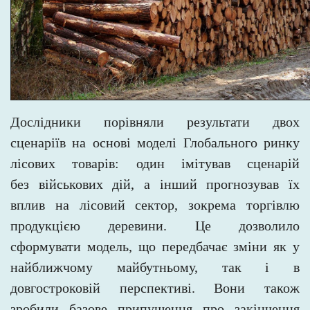
Дослідники порівняли результати двох
сценаріїв на основі моделі Глобального ринку
лісових товарів: один імітував сценарій
без
військових дій, а інший прогнозував їх
вплив на лісовий сектор, зокрема торгівлю
продукцією деревини. Це дозволило
сформувати модель, що передбачає зміни як у
найближчому майбутньому, так і в
довгостроковій перспективі. Вони також
зробили базове припущення про закінчення