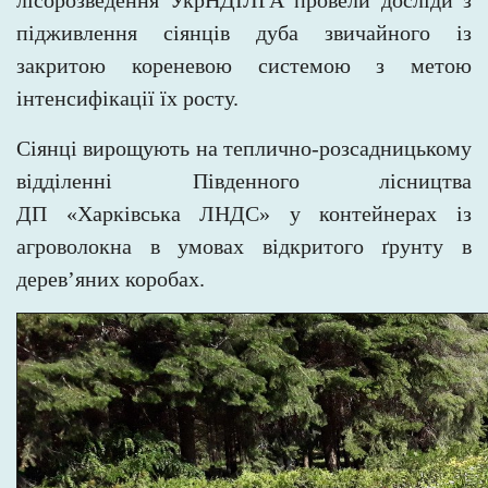
лісорозведення УкрНДІЛГА провели досліди з
підживлення сіянців дуба звичайного із
закритою кореневою системою з метою
інтенсифікації їх росту.
Сіянці вирощують на теплично-розсадницькому
відділенні Південного лісництва
ДП «Харківська ЛНДС» у контейнерах із
агроволокна в умовах відкритого ґрунту в
дерев’яних коробах.