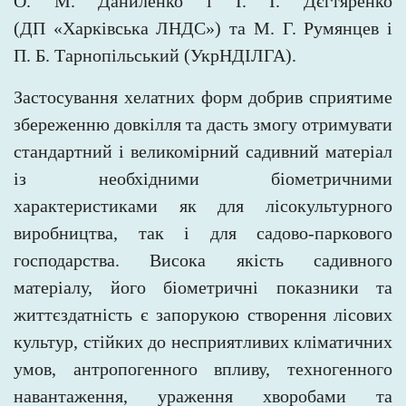
О. М. Даниленко і І. І. Дєгтяренко
(ДП «Харківська ЛНДС») та М. Г. Румянцев і
П. Б. Тарнопільський (УкрНДІЛГА).
Застосування хелатних форм добрив сприятиме
збереженню довкілля та дасть змогу отримувати
стандартний і великомірний садивний матеріал
із необхідними біометричними
характеристиками як для лісокультурного
виробництва, так і для садово-паркового
господарства. Висока якість садивного
матеріалу, його біометричні показники та
життєздатність є запорукою створення лісових
культур, стійких до несприятливих кліматичних
умов, антропогенного впливу, техногенного
навантаження, ураження хворобами та