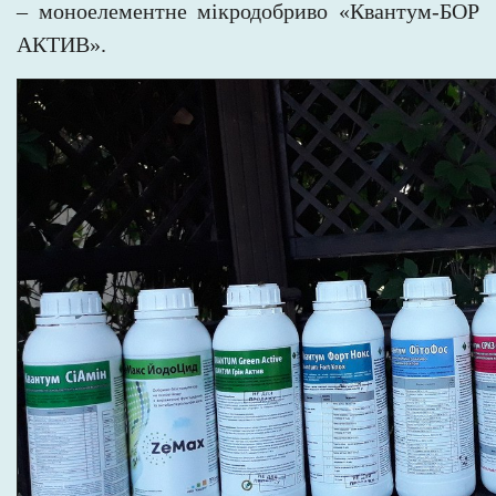
– моноелементне мікродобриво «Квантум-БОР
АКТИВ».