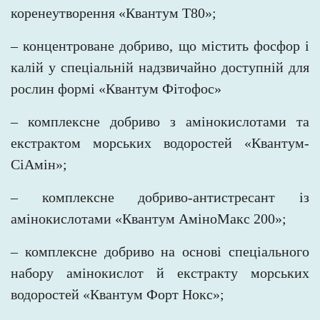
коренеутворення «Квантум Т80»;
– концентроване добриво, що містить фосфор і
калій у спеціальній надзвичайно доступній для
рослин формі «Квантум Фітофос»
– комплексне добриво з амінокислотами та
екстрактом морських водоростей «Квантум-
СіАмін»;
– комплексне добриво-антистресант із
амінокислотами «Квантум АміноМакс 200»;
– комплексне добриво на основі спеціального
набору амінокислот й екстракту морських
водоростей «Квантум Форт Нокс»;