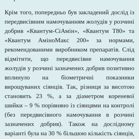
Крім того, попередньо був закладений дослід із
передвисівним намочуванням жолудів у розчині
добрив «Квантум-СіАмін», «Квантум Т80» та
«Квантум АміноМакс 200» за нормами,
рекомендованими виробником препаратів. Слід
відмітити, що передвисівне намочування
жолудів у розчині зазначених добрив позитивно
вплинуло на біометричні показники
вирощуваних сіянців. Так, різниця за висотою
становить 23 %, а за діаметром кореневої
шийки – 9 % порівняно із сіянцями на контролі
(без передвисівного намочування в розчині
зазначених добрив). Також на дослідному
варіанті була на
30 % більшою кількість сіянців,