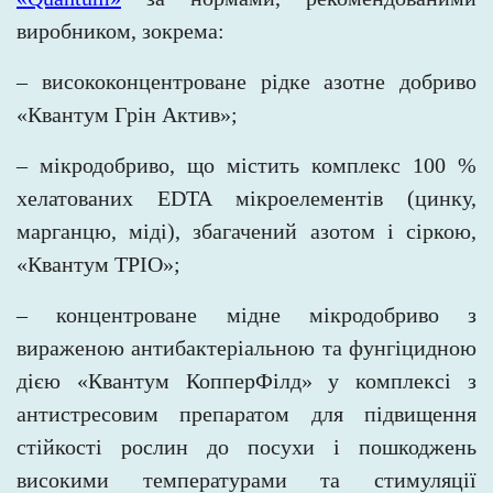
виробником, зокрема:
– висококонцентроване рідке азотне добриво
«Квантум Грін Актив»;
– мікродобриво, що містить комплекс 100 %
хелатованих EDTA мікроелементів (цинку,
марганцю, міді), збагачений азотом і сіркою,
«Квантум ТРІО»;
– концентроване мідне мікродобриво з
вираженою антибактеріальною та фунгіцидною
дією «Квантум КопперФілд» у комплексі з
антистресовим препаратом для підвищення
стійкості рослин до посухи і пошкоджень
високими температурами та стимуляції